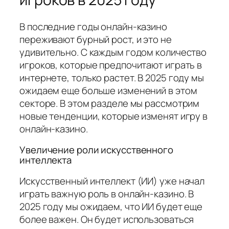
В последние годы онлайн-казино
переживают бурный рост, и это не
удивительно. С каждым годом количество
игроков, которые предпочитают играть в
интернете, только растет. В 2025 году мы
ожидаем еще больше изменений в этом
секторе. В этом разделе мы рассмотрим
новые тенденции, которые изменят игру в
онлайн-казино.
Увеличение роли искусственного
интеллекта
Искусственный интеллект (ИИ) уже начал
играть важную роль в онлайн-казино. В
2025 году мы ожидаем, что ИИ будет еще
более важен. Он будет использоваться