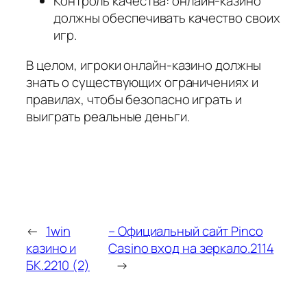
Контроль качества: онлайн-казино
должны обеспечивать качество своих
игр.
В целом, игроки онлайн-казино должны
знать о существующих ограничениях и
правилах, чтобы безопасно играть и
выиграть реальные деньги.
←
1win
– Официальный сайт Pinco
казино и
Casino вход на зеркало.2114
БК.2210 (2)
→