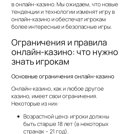
в онлайн-казино. Мы ожидаем, что новые
тенденции и технологии изменят игру в
онлайн-казино и обеспечат игрокам
более интересные и безопасные игры.
Ограничения и правила
онлайн-казино: что нужно
знать игрокам
Основные ограничения онлайн-казино
Онлайн-казино, как и любое другое
казино, имеет свои ограничения.
Некоторые из них:
Возрастной ценз: игроки должны
быть старше 18 лет (в некоторых
странах – 21 год).