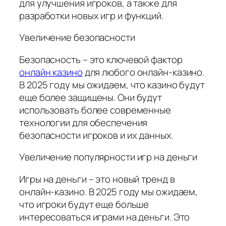
для улучшения игроков, а также для
разработки новых игр и функций.
Увеличение безопасности
Безопасность – это ключевой фактор
онлайн казино
для любого онлайн-казино.
В 2025 году мы ожидаем, что казино будут
еще более защищены. Они будут
использовать более современные
технологии для обеспечения
безопасности игроков и их данных.
Увеличение популярности игр на деньги
Игры на деньги – это новый тренд в
онлайн-казино. В 2025 году мы ожидаем,
что игроки будут еще больше
интересоваться играми на деньги. Это