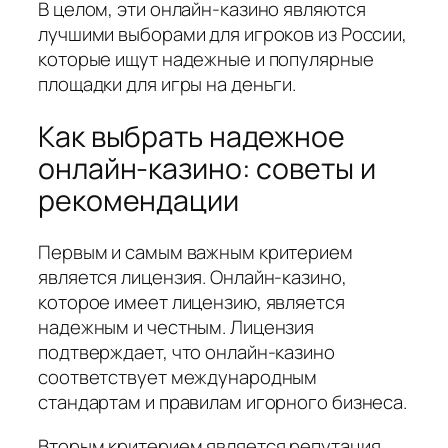
В целом, эти онлайн-казино являются
лучшими выборами для игроков из России,
которые ищут надежные и популярные
площадки для игры на деньги.
Как выбрать надежное
онлайн-казино: советы и
рекомендации
Первым и самым важным критерием
является лицензия. Онлайн-казино,
которое имеет лицензию, является
надежным и честным. Лицензия
подтверждает, что онлайн-казино
соответствует международным
стандартам и правилам игорного бизнеса.
Вторым критерием является репутация