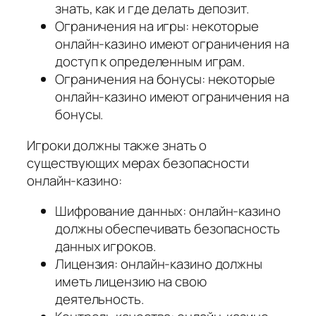
знать, как и где делать депозит.
Ограничения на игры: некоторые
онлайн-казино имеют ограничения на
доступ к определенным играм.
Ограничения на бонусы: некоторые
онлайн-казино имеют ограничения на
бонусы.
Игроки должны также знать о
существующих мерах безопасности
онлайн-казино:
Шифрование данных: онлайн-казино
должны обеспечивать безопасность
данных игроков.
Лицензия: онлайн-казино должны
иметь лицензию на свою
деятельность.