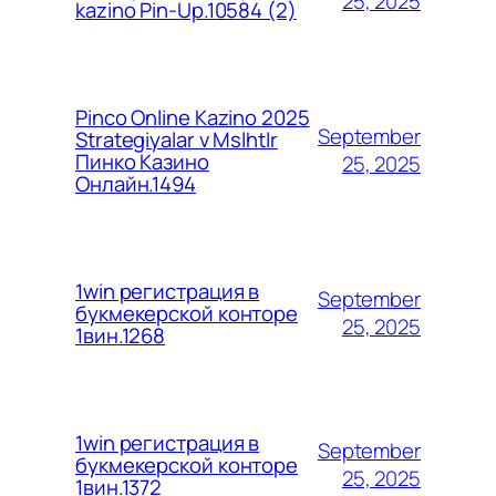
25, 2025
kazino Pin-Up.10584 (2)
Pinco Online Kazino 2025
September
Strategiyalar v Mslhtlr
Пинко Казино
25, 2025
Онлайн.1494
1win регистрация в
September
букмекерской конторе
25, 2025
1вин.1268
1win регистрация в
September
букмекерской конторе
25, 2025
1вин.1372