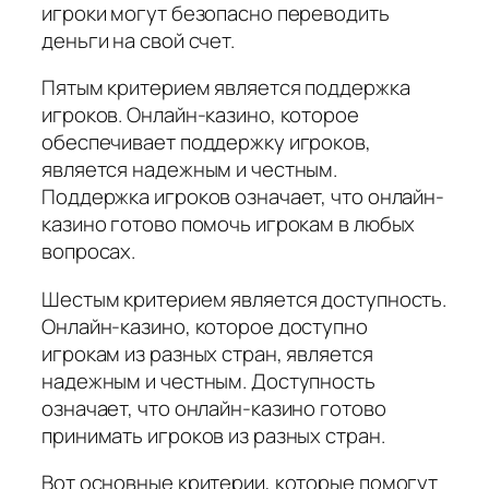
игроки могут безопасно переводить
деньги на свой счет.
Пятым критерием является поддержка
игроков. Онлайн-казино, которое
обеспечивает поддержку игроков,
является надежным и честным.
Поддержка игроков означает, что онлайн-
казино готово помочь игрокам в любых
вопросах.
Шестым критерием является доступность.
Онлайн-казино, которое доступно
игрокам из разных стран, является
надежным и честным. Доступность
означает, что онлайн-казино готово
принимать игроков из разных стран.
Вот основные критерии, которые помогут