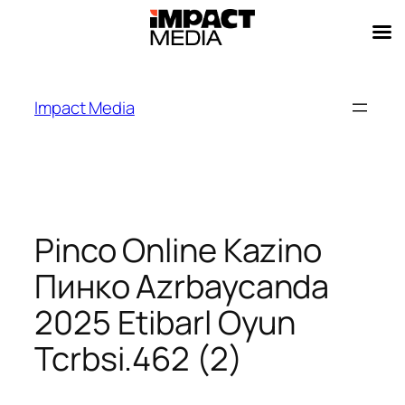
Impact Media
Pinco Online Kazino
Пинко Azrbaycanda
2025 Etibarl Oyun
Tcrbsi.462 (2)