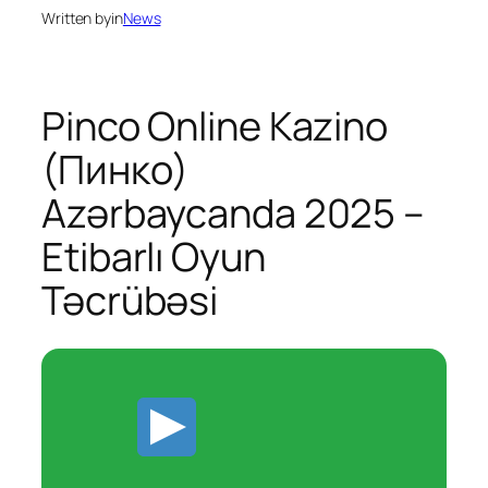
Written by
in
News
Pinco Online Kazino
(Пинко)
Azərbaycanda 2025 –
Etibarlı Oyun
Təcrübəsi