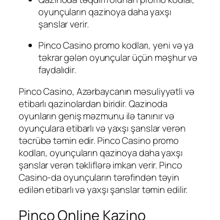
oyunçuların qazinoya daha yaxşı
şanslar verir.
Pinco Casino promo kodları, yeni və ya
təkrar gələn oyunçular üçün məşhur və
faydalıdir.
Pinco Casino, Azərbaycanın məsuliyyətli və
etibarlı qazinolardan biridir. Qazinoda
oyunların geniş məzmunu ilə tanınır və
oyunçulara etibarlı və yaxşı şanslar verən
təcrübə təmin edir. Pinco Casino promo
kodları, oyunçuların qazinoya daha yaxşı
şanslar verən təkliflərə imkan verir. Pinco
Casino-da oyunçuların tərəfindən təyin
edilən etibarlı və yaxşı şanslar təmin edilir.
Pinco Online Kazino