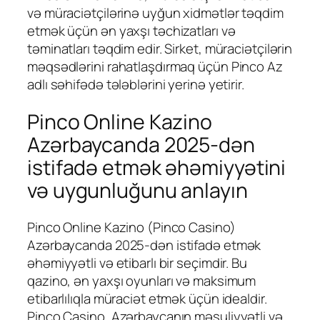
və müraciətçilərinə uyğun xidmətlər təqdim
etmək üçün ən yaxşı təchizatları və
təminatları təqdim edir. Sirket, müraciətçilərin
məqsədlərini rahatlaşdırmaq üçün Pinco Az
adlı səhifədə tələblərini yerinə yetirir.
Pinco Online Kazino
Azərbaycanda 2025-dən
istifadə etmək əhəmiyyətini
və uygunluğunu anlayın
Pinco Online Kazino (Pinco Casino)
Azərbaycanda 2025-dən istifadə etmək
əhəmiyyətli və etibarlı bir seçimdir. Bu
qazino, ən yaxşı oyunları və maksimum
etibarlılıqla müraciət etmək üçün idealdir.
Pinco Casino, Azərbaycanın məsuliyyətli və