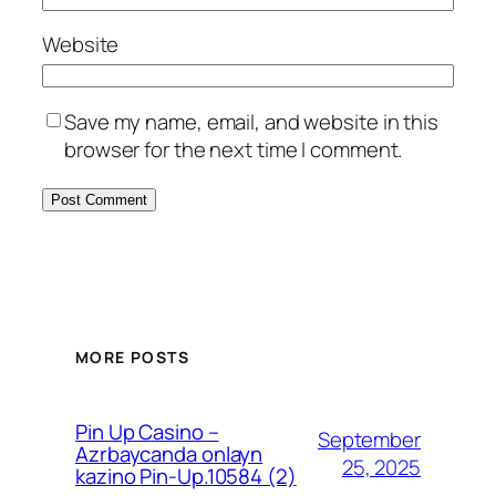
Website
Save my name, email, and website in this
browser for the next time I comment.
MORE POSTS
Pin Up Casino –
September
Azrbaycanda onlayn
25, 2025
kazino Pin-Up.10584 (2)