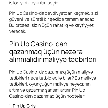
istədiyiniz oyunları seçin.
Pin Up Casino-da qeydiyyatdan keçmək, sizi
güvənli və sürətli bir şəkildə tamamlanacaq.
Bu proses, sizin üçün rahatlıq və keyfiyyət
verəcək.
Pin Up Casino-dan
qazanmaq üçün nəzərə
alınmalıdır maliyyə tədbirləri
Pin Up Casino-da qazanmaq üçün maliyyə
tədbirləri necə tətbiq edilə bilər? Bu maliyyə
tədbirləri, oyunçuğun maliyyə həyəcanını
artırır və qazanma şansını artırır. Pin Up
Casino-dan qazanmaq üçün nöqtələr:
1. Pin Up Giriş