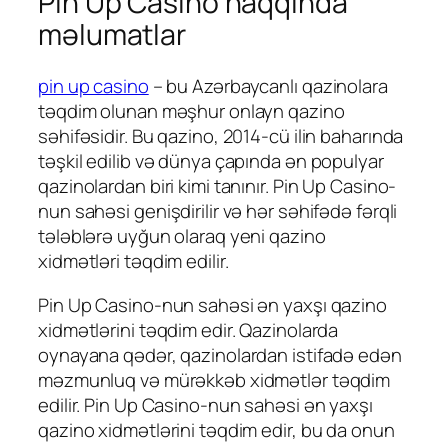
Pin Up Casino haqqında
məlumatlar
pin up casino
– bu Azərbaycanlı qazinolara
təqdim olunan məşhur onlayn qazino
səhifəsidir. Bu qazino, 2014-cü ilin baharında
təşkil edilib və dünya çapında ən populyar
qazinolardan biri kimi tanınır. Pin Up Casino-
nun sahəsi genişdirilir və hər səhifədə fərqli
tələblərə uyğun olaraq yeni qazino
xidmətləri təqdim edilir.
Pin Up Casino-nun sahəsi ən yaxşı qazino
xidmətlərini təqdim edir. Qazinolarda
oynayana qədər, qazinolardan istifadə edən
məzmunluq və mürəkkəb xidmətlər təqdim
edilir. Pin Up Casino-nun sahəsi ən yaxşı
qazino xidmətlərini təqdim edir, bu da onun