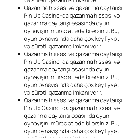
və sürətli qazanma imkanı verir.
Qazanma hissəsi və qazanma qaytarışı:
Pin Up Casino-da qazanma hissəsi və
qazanma qaytarışı əsasında oyun
oynayışını müraciət edə bilərsiniz. Bu,
oyun oynayışında daha çox keyfiyyət
və sürətli qazanma imkanı verir.
Qazanma hissəsi və qazanma qaytarışı:
Pin Up Casino-da qazanma hissəsi və
qazanma qaytarışı əsasında oyun
oynayışını müraciət edə bilərsiniz. Bu,
oyun oynayışında daha çox keyfiyyət
və sürətli qazanma imkanı verir.
Qazanma hissəsi və qazanma qaytarışı:
Pin Up Casino-da qazanma hissəsi və
qazanma qaytarışı əsasında oyun
oynayışını müraciət edə bilərsiniz. Bu,
oyun oynayışında daha çox keyfiyyət