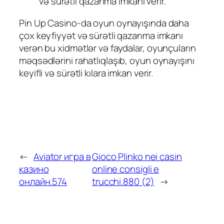
və sürətli qazanma imkanı verir.
Pin Up Casino-da oyun oynayışında daha
çox keyfiyyət və sürətli qazanma imkanı
verən bu xidmətlər və faydalar, oyunçuların
məqsədlərini rahatlıqlaşıb, oyun oynayışını
keyifli və sürətli kılara imkan verir.
←
Aviator игра в
Gioco Plinko nei casin
казино
online consigli e
онлайн.574
trucchi.880 (2)
→