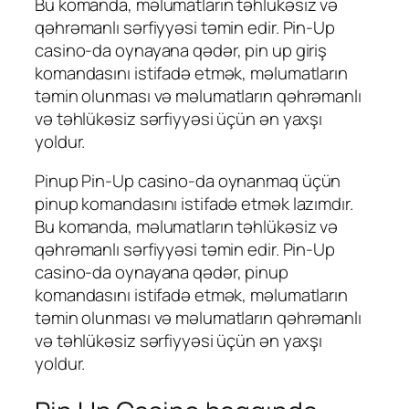
Bu komanda, məlumatların təhlükəsiz və
qəhrəmanlı sərfiyyəsi təmin edir. Pin-Up
casino-da oynayana qədər, pin up giriş
komandasını istifadə etmək, məlumatların
təmin olunması və məlumatların qəhrəmanlı
və təhlükəsiz sərfiyyəsi üçün ən yaxşı
yoldur.
Pinup Pin-Up casino-da oynanmaq üçün
pinup komandasını istifadə etmək lazımdır.
Bu komanda, məlumatların təhlükəsiz və
qəhrəmanlı sərfiyyəsi təmin edir. Pin-Up
casino-da oynayana qədər, pinup
komandasını istifadə etmək, məlumatların
təmin olunması və məlumatların qəhrəmanlı
və təhlükəsiz sərfiyyəsi üçün ən yaxşı
yoldur.