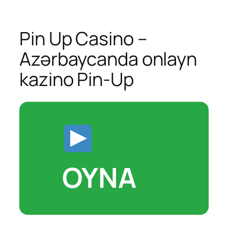
Pin Up Casino –
Azərbaycanda onlayn
kazino Pin-Up
OYNA