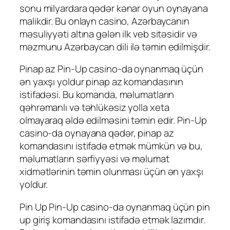
sonu milyardara qədər kənar oyun oynayana
malikdir. Bu onlayn casino, Azərbaycanın
məsuliyyəti altına gələn ilk veb sitəsidir və
məzmunu Azərbaycan dili ilə təmin edilmişdir.
Pinap az Pin-Up casino-da oynanmaq üçün
ən yaxşı yoldur pinap az komandasının
istifadəsi. Bu komanda, məlumatların
qəhrəmanlı və təhlükəsiz yolla xeta
olmayaraq əldə edilməsini təmin edir. Pin-Up
casino-da oynayana qədər, pinap az
komandasını istifadə etmək mümkün və bu,
məlumatların sərfiyyəsi və məlumat
xidmətlərinin təmin olunması üçün ən yaxşı
yoldur.
Pin Up Pin-Up casino-da oynanmaq üçün pin
up giriş komandasını istifadə etmək lazımdır.